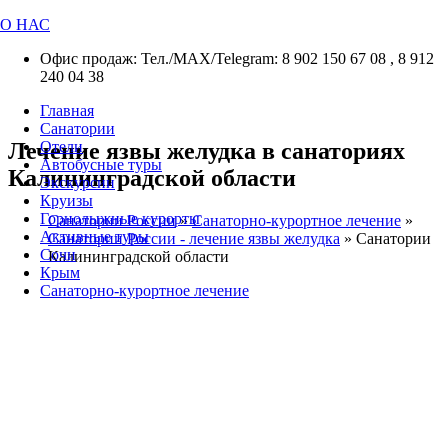
О НАС
Офис продаж: Тел./МАХ/Telegram: 8 902 150 67 08 , 8 912
240 04 38
Главная
Санатории
Лечение язвы желудка в санаториях
Отели
Автобусные туры
Калининградской области
Экскурсии
Круизы
Горнолыжные курорты
Санатории России
»
Санаторно-курортное лечение
»
Активные туры
Санатории России - лечение язвы желудка
»
Санатории
Сочи
Калининградской области
Крым
Санаторно-курортное лечение