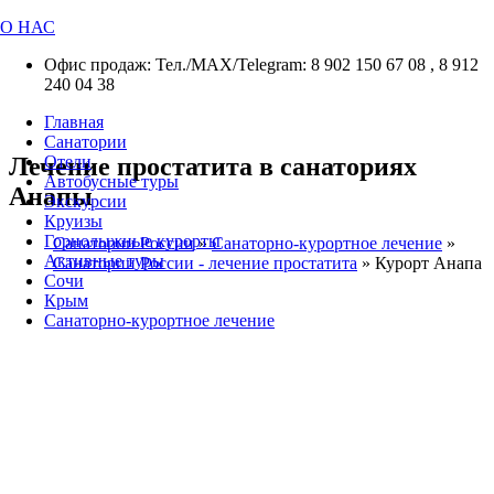
О НАС
Офис продаж: Тел./МАХ/Telegram: 8 902 150 67 08 , 8 912
240 04 38
Главная
Санатории
Лечение простатита в санаториях
Отели
Автобусные туры
Анапы
Экскурсии
Круизы
Горнолыжные курорты
Санатории России
»
Санаторно-курортное лечение
»
Активные туры
Санатории России - лечение простатита
»
Курорт Анапа
Сочи
Крым
Санаторно-курортное лечение