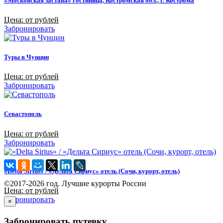
«Московская застава» гостиница, Костромская обл., г. Кострома
Цена: от рублей
Забронировать
Туры в Чунцин
Цена: от рублей
Забронировать
Севастополь
Цена: от рублей
Забронировать
«Delta Sirius» / «Дельта Сириус» отель (Сочи, курорт, отель)
©2017-2026 год. Лучшие курорты России
Цена: от рублей
Забронировать
×
Забронировать путевку