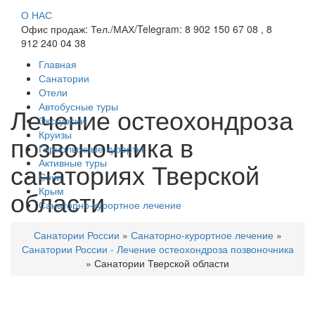
О НАС
Офис продаж: Тел./МАХ/Telegram: 8 902 150 67 08 , 8
912 240 04 38
Главная
Санатории
Отели
Автобусные туры
Лечение остеохондроза
Экскурсии
Круизы
позвоночника в
Горнолыжные курорты
Активные туры
санаториях Тверской
Сочи
области
Крым
Санаторно-курортное лечение
Санатории России
»
Санаторно-курортное лечение
»
Санатории России - Лечение остеохондроза позвоночника
»
Санатории Тверской области