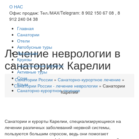
О НАС
Офис продаж: Тел./МАХ/Telegram: 8 902 150 67 08 , 8
912 240 04 38
Главная
Санатории
Отели
Автобусные туры
Лечение неврологии в
Экскурсии
Круизы
санаториях Карелии
Горнолыжные курорты
Активные туры
Сочи
Санатории России
»
Санаторно-курортное лечение
»
Крым
Санатории России - лечение неврологии
»
Санатории
Санаторно-курортное лечение
Карелии
Санатории и курорты Карелии, специализирующиеся на
лечении различных заболеваний нервной системы,
пользуются большим спросом, ведь они помогают