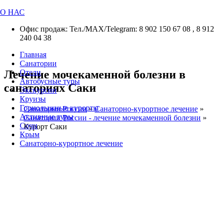
О НАС
Офис продаж: Тел./МАХ/Telegram: 8 902 150 67 08 , 8 912
240 04 38
Главная
Санатории
Лечение мочекаменной болезни в
Отели
Автобусные туры
санаториях Саки
Экскурсии
Круизы
Горнолыжные курорты
Санатории России
»
Санаторно-курортное лечение
»
Активные туры
Санатории России - лечение мочекаменной болезни
»
Сочи
Курорт Саки
Крым
Санаторно-курортное лечение