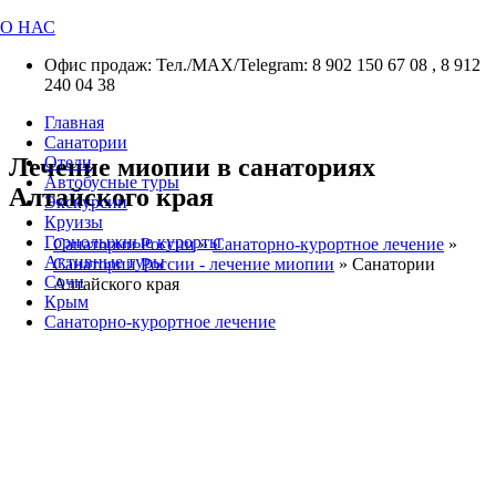
О НАС
Офис продаж: Тел./МАХ/Telegram: 8 902 150 67 08 , 8 912
240 04 38
Главная
Санатории
Лечение миопии в санаториях
Отели
Автобусные туры
Алтайского края
Экскурсии
Круизы
Горнолыжные курорты
Санатории России
»
Санаторно-курортное лечение
»
Активные туры
Санатории России - лечение миопии
»
Санатории
Сочи
Алтайского края
Крым
Санаторно-курортное лечение