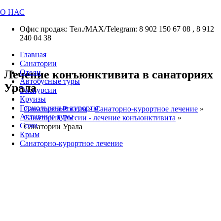
О НАС
Офис продаж: Тел./МАХ/Telegram: 8 902 150 67 08 , 8 912
240 04 38
Главная
Санатории
Лечение конъюнктивита в санаториях
Отели
Автобусные туры
Урала
Экскурсии
Круизы
Горнолыжные курорты
Санатории России
»
Санаторно-курортное лечение
»
Активные туры
Санатории России - лечение конъюнктивита
»
Сочи
Санатории Урала
Крым
Санаторно-курортное лечение