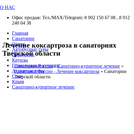
О НАС
Офис продаж: Тел./МАХ/Telegram: 8 902 150 67 08 , 8 912
240 04 38
Главная
Санатории
Лечение коксартроза в санаториях
Отели
Автобусные туры
Тверской области
Экскурсии
Круизы
Горнолыжные курорты
Санатории России
»
Санаторно-курортное лечение
»
Активные туры
Санатории России - Лечение коксартроза
»
Санатории
Сочи
Тверской области
Крым
Санаторно-курортное лечение