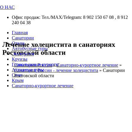
О НАС
Офис продаж: Тел./МАХ/Telegram: 8 902 150 67 08 , 8 912
240 04 38
Главная
Санатории
Лечение холецистита в санаториях
Отели
Автобусные туры
Ростовской области
Экскурсии
Круизы
Горнолыжные курорты
Санатории России
»
Санаторно-курортное лечение
»
Активные туры
Санатории России - лечение холецистита
»
Санатории
Сочи
Ростовской области
Крым
Санаторно-курортное лечение