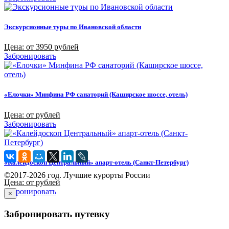
Экскурсионные туры по Ивановской области
Цена: от 3950 рублей
Забронировать
«Елочки» Минфина РФ санаторий (Каширское шоссе, отель)
Цена: от рублей
Забронировать
«Калейдоскоп Центральный» апарт-отель (Санкт-Петербург)
©2017-2026 год. Лучшие курорты России
Цена: от рублей
Забронировать
×
Забронировать путевку