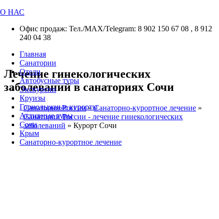
О НАС
Офис продаж: Тел./МАХ/Telegram: 8 902 150 67 08 , 8 912
240 04 38
Главная
Санатории
Лечение гинекологических
Отели
Автобусные туры
заболеваний в санаториях Сочи
Экскурсии
Круизы
Горнолыжные курорты
Санатории России
»
Санаторно-курортное лечение
»
Активные туры
Санатории России - лечение гинекологических
Сочи
заболеваний
»
Курорт Сочи
Крым
Санаторно-курортное лечение