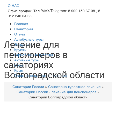
О НАС
Офис продаж: Тел./МАХ/Telegram: 8 902 150 67 08 , 8
912 240 04 38
Главная
Санатории
Отели
Автобусные туры
Лечение для
Экскурсии
Круизы
пенсионеров в
Горнолыжные курорты
Активные туры
санаториях
Сочи
Волгоградской области
Крым
Санаторно-курортное лечение
Санатории России
»
Санаторно-курортное лечение
»
Санатории России - лечение для пенсионеров
»
Санатории Волгоградской области