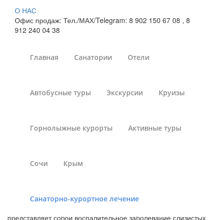
О НАС
Офис продаж: Тел./МАХ/Telegram: 8 902 150 67 08 , 8
912 240 04 38
Главная
Санатории
Отели
Лечение цистита в
Автобусные туры
Экскурсии
Круизы
санаториях Иркутской
области
Горнолыжные курорты
Активные туры
Санатории России
»
Санаторно-курортное лечение
»
Санатории России - лечение цистита
»
Санатории
Сочи
Крым
Иркутской области
Санаторно-курортное лечение
Санаторное лечение в здравницах Иркутской области.Цистит
представляет собой воспалительное заболевание слизистых