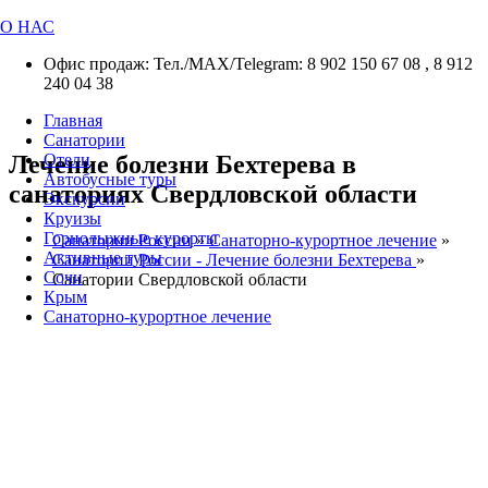
О НАС
Офис продаж: Тел./МАХ/Telegram: 8 902 150 67 08 , 8 912
240 04 38
Главная
Санатории
Лечение болезни Бехтерева в
Отели
Автобусные туры
санаториях Свердловской области
Экскурсии
Круизы
Горнолыжные курорты
Санатории России
»
Санаторно-курортное лечение
»
Активные туры
Санатории России - Лечение болезни Бехтерева
»
Сочи
Санатории Свердловской области
Крым
Санаторно-курортное лечение