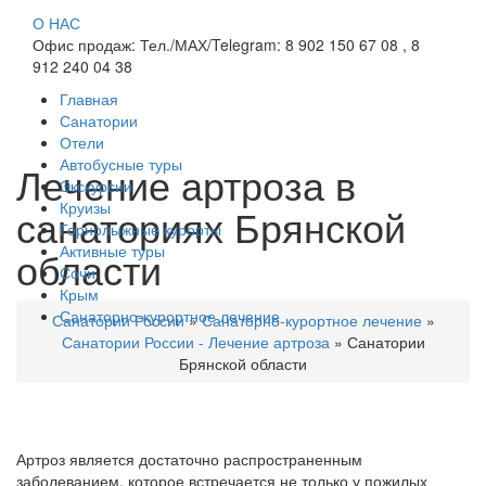
О НАС
Офис продаж: Тел./МАХ/Telegram: 8 902 150 67 08 , 8
912 240 04 38
Главная
Санатории
Отели
Автобусные туры
Лечение артроза в
Экскурсии
Круизы
санаториях Брянской
Горнолыжные курорты
Активные туры
области
Сочи
Крым
Санаторно-курортное лечение
Санатории России
»
Санаторно-курортное лечение
»
Санатории России - Лечение артроза
»
Санатории
Брянской области
Артроз является достаточно распространенным
заболеванием, которое встречается не только у пожилых