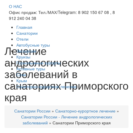
О НАС
Офис продаж: Тел./МАХ/Telegram: 8 902 150 67 08 , 8
912 240 04 38
Главная
Санатории
Отели
Автобусные туры
Лечение
Экскурсии
Круизы
андрологических
Горнолыжные курорты
Активные туры
заболеваний в
Сочи
санаториях Приморского
Крым
Санаторно-курортное лечение
края
Санатории России
»
Санаторно-курортное лечение
»
Санатории России - Лечение андрологических
заболеваний
»
Санатории Приморского края