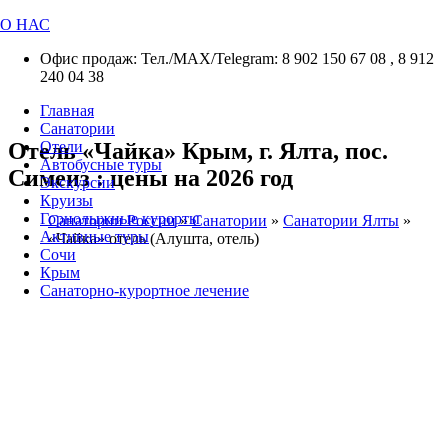
О НАС
Офис продаж: Тел./МАХ/Telegram: 8 902 150 67 08 , 8 912
240 04 38
Главная
Санатории
Отель «Чайка» Крым, г. Ялта, пос.
Отели
Автобусные туры
Симеиз : цены на 2026 год
Экскурсии
Круизы
Горнолыжные курорты
Санатории России
»
Санатории
»
Санатории Ялты
»
Активные туры
«Чайка» отель (Алушта, отель)
Сочи
Крым
Санаторно-курортное лечение