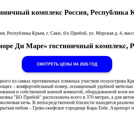
тиничный комплекс Россия, Республика Кр
, Республика Крым, г. Саки, б/о Прибой, ул. Морская д. 4, масс
«Фиоре Ди Маре» гостиничный комплекс, 
СМОТРЕТЬ ЦЕНЫ НА 2026 ГОД
у одного из самых протяженных пляжных участков полуострова Кр
ающих – комфортабельный номер, оснащенный удобной мебелью (
рования и собственной ванной комнатой, оборудованной всем н
новка "БО Прибой" расположена всего в 370 метрах, а для авто
роволновая печь. В непосредственной близости находятся различ
рытым небом – Греко-скифское городище Кара-Тобе. Аэропорт на