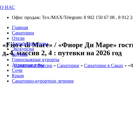
О НАС
Офис продаж: Тел./МАХ/Telegram: 8 902 150 67 08 , 8 912 2
Главная
Санатории
Отели
«Fiore di Mare» / «Фиоре Ди Маре» гос
Автобусные туры
Экскурсии
д. 4, массив 2, 4 : путевки на 2026 год
Круизы
Горнолыжные курорты
Активные туры
Санатории России
»
Санатории
»
Санатории в Саках
»
«Ф
Сочи
Крым
Санаторно-курортное лечение