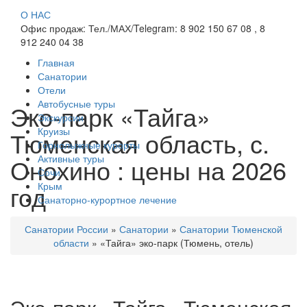
О НАС
Офис продаж: Тел./МАХ/Telegram: 8 902 150 67 08 , 8
912 240 04 38
Главная
Санатории
Отели
Автобусные туры
Эко-парк «Тайга»
Экскурсии
Круизы
Тюменская область, с.
Горнолыжные курорты
Активные туры
Онохино : цены на 2026
Сочи
год
Крым
Санаторно-курортное лечение
Санатории России
»
Санатории
»
Санатории Тюменской
области
»
«Тайга» эко-парк (Тюмень, отель)