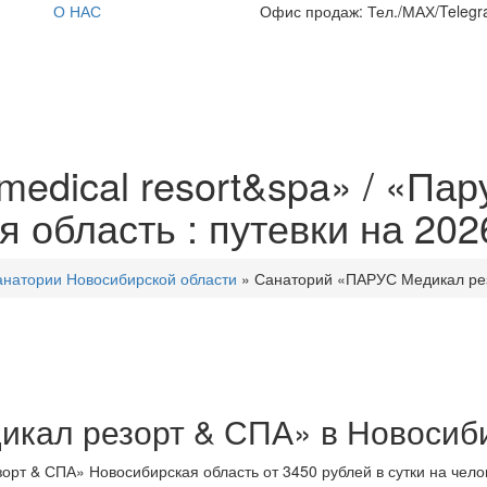
О НАС
Офис продаж: Тел./МАХ/Telegra
edical resort&spa» / «Пар
область : путевки на 202
анатории Новосибирской области
»
Санаторий «ПАРУС Медикал рез
кал резорт & СПА» в Новосиби
орт & СПА» Новосибирская область от 3450 рублей в сутки на чел