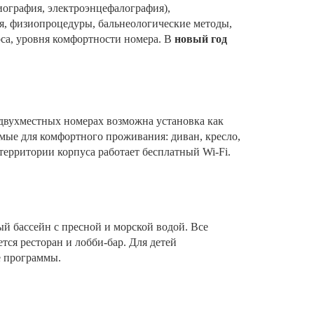
иография, электроэнцефалография),
ия, физиопроцедуры, бальнеологические методы,
рса, уровня комфортности номера. В
новый год
двухместных номерах возможна установка как
мые для комфортного проживания: диван, кресло,
 территории корпуса работает бесплатный Wi-Fi.
ый бассейн с пресной и морской водой. Все
тся ресторан и лобби-бар. Для детей
е программы.