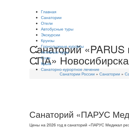
Главная
Санатории
Отели
Автобусные туры
Экскурсии
Круизы
Санаторий «PARUS m
Горнолыжные курорты
Активные туры
СПА» Новосибирская 
Сочи
Крым
Санаторно-курортное лечение
Санатории России
»
Санатории
»
С
Санаторий «ПАРУС Меди
Цены на 2026 год в санаторий «ПАРУС Медикал рез