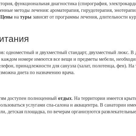
ратория, функциональная диагностика (спирография, электрокард
енные методы лечения: ароматерапия, гирудотерапия, энотерап
.
Цены
на
туры
зависят от программы лечения, длительности ку
питания
в: одноместный и двухместный стандарт, двухместный люкс. В 
В каждом номере имеются все вещи и предметы мебели, необходи
елефон, принадлежности для санузла (халат, полотенца, фен). На
озможна диета по назначению врача.
стям доступен полноценный
отдых
. На территории имеется крыт
льзоваться услугами спа-салона и аквацентра. В санатории имее
ели, детская площадка, по вечерам организуются развлекательны