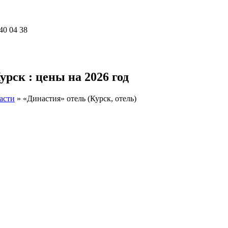
40 04 38
урск : цены на 2026 год
асти
»
«Династия» отель (Курск, отель)