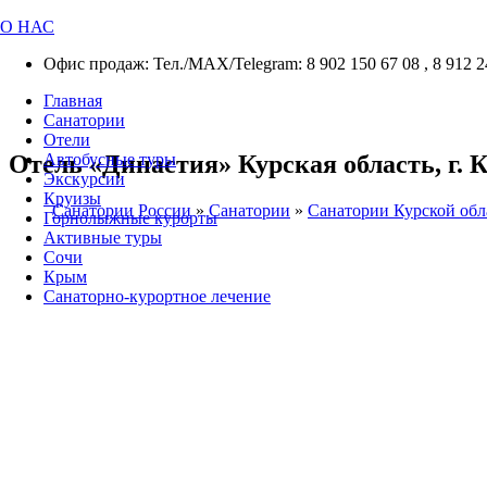
О НАС
Офис продаж: Тел./МАХ/Telegram: 8 902 150 67 08 , 8 912 2
Главная
Санатории
Отели
Отель «Династия» Курская область, г. К
Автобусные туры
Экскурсии
Круизы
Санатории России
»
Санатории
»
Санатории Курской обл
Горнолыжные курорты
Активные туры
Сочи
Крым
Санаторно-курортное лечение