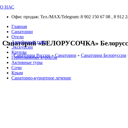
О НАС
Офис продаж: Тел./МАХ/Telegram: 8 902 150 67 08 , 8 912 2
Главная
Санатории
Отели
Санаторий «БЕЛОРУСОЧКА» Белоруссия 
Автобусные туры
Экскурсии
Круизы
Санатории России
»
Санатории
»
Санатории Белоруссии
Горнолыжные курорты
Активные туры
Сочи
Крым
Санаторно-курортное лечение