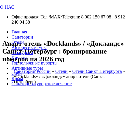
О НАС
Офис продаж: Тел./МАХ/Telegram: 8 902 150 67 08 , 8 912
240 04 38
Главная
Санатории
Апарт-отель «Docklands» / «Докландс»
Отели
Автобусные туры
Санкт-Петербург : бронирование
Экскурсии
номеров на 2026 год
Круизы
Горнолыжные курорты
Активные туры
Санатории России
»
Отели
»
Отели Санкт-Петербурга
»
Сочи
«Docklands» / «Докландс» апарт-отель (Санкт-
Крым
Петербург)
Санаторно-курортное лечение