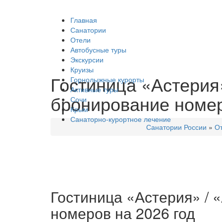
Главная
Санатории
Отели
Автобусные туры
Экскурсии
Круизы
Гостиница «Астерия» 
Горнолыжные курорты
Активные туры
бронирование номер
Сочи
Крым
Санаторно-курортное лечение
Санатории России
»
О
Гостиница «Астерия» / «
номеров на 2026 год