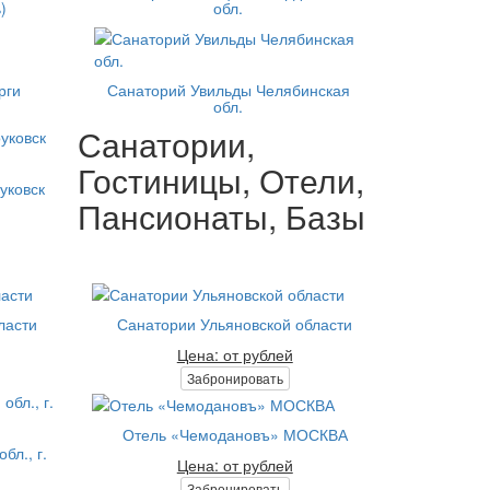
)
обл.
рги
Санаторий Увильды Челябинская
обл.
Санатории,
Гостиницы, Отели,
уковск
Пансионаты, Базы
ласти
Санатории Ульяновской области
Цена: от рублей
Забронировать
Отель «Чемодановъ» МОСКВА
бл., г.
Цена: от рублей
Забронировать