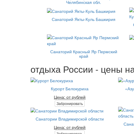
Челябинская обл.
Санаторий Якты-Куль Башкирия
Санаторий Красный Яр Пермский
край
отдыха России - цены на
Курорт Белокуриха
«Азу
Цена: от рублей
Забронировать
Санатории Владимирской области
Сана
Цена: от рублей
Забронировать