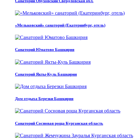
Санаторий Обуховский Свердловская обл.
«Мельковский» санаторий (Екатеринбург, отель)
Санаторий Юматово Башкирия
Санаторий Якты-Куль Башкирия
Дом отдыха Березки Башкирия
Санаторий Сосновая роща Курганская область