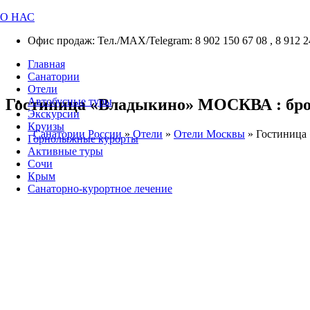
О НАС
Офис продаж: Тел./МАХ/Telegram: 8 902 150 67 08 , 8 912 2
Главная
Санатории
Отели
Гостиница «Владыкино» МОСКВА : брон
Автобусные туры
Экскурсии
Круизы
Санатории России
»
Отели
»
Отели Москвы
»
Гостиниц
Горнолыжные курорты
Активные туры
Сочи
Крым
Санаторно-курортное лечение