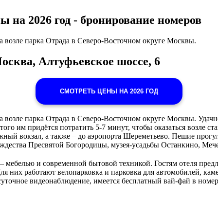
на 2026 год - бронирование номеров
а возле парка Отрада в Северо-Восточном округе Москвы.
сква, Алтуфьевское шоссе, 6
СМОТРЕТЬ ЦЕНЫ НА 2026 ГОД
а возле парка Отрада в Северо-Восточном округе Москвы. Удачн
этого им придётся потратить 5-7 минут, чтобы оказаться возле 
жный вокзал, а также – до аэропорта Шереметьево. Пешие прогу
ждества Пресвятой Богородицы, музея-усадьбы Останкино, Меч
 мебелью и современной бытовой техникой. Гостям отеля предл
Для них работают велопарковка и парковка для автомобилей, кам
осуточное видеонаблюдение, имеется бесплатный вай-фай в ном