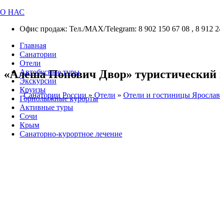
О НАС
Офис продаж: Тел./МАХ/Telegram: 8 902 150 67 08 , 8 912 2
Главная
Санатории
Отели
«Алеша Попович Двор» туристический ко
Автобусные туры
Экскурсии
Круизы
Санатории России
»
Отели
»
Отели и гостиницы Ярослав
Горнолыжные курорты
Активные туры
Сочи
Крым
Санаторно-курортное лечение