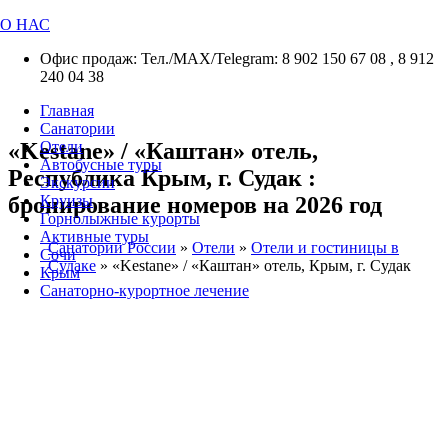
О НАС
Офис продаж: Тел./МАХ/Telegram: 8 902 150 67 08 , 8 912
240 04 38
Главная
Санатории
«Kestane» / «Каштан» отель,
Отели
Автобусные туры
Республика Крым, г. Судак :
Экскурсии
бронирование номеров на 2026 год
Круизы
Горнолыжные курорты
Активные туры
Санатории России
»
Отели
»
Отели и гостиницы в
Сочи
Судаке
»
«Kestane» / «Каштан» отель, Крым, г. Судак
Крым
Санаторно-курортное лечение