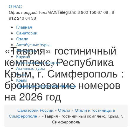
О НАС
Офис продаж: Тел./МАХ/Telegram: 8 902 150 67 08 , 8
912 240 04 38
Главная
Санатории
Отели
Автобусные туры
«Таврия» гостиничный
Экскурсии
Круизы
комплекс, Республика
Горнолыжные курорты
Активные туры
Крым, г. Симферополь :
Сочи
бронирование номеров
Крым
Санаторно-курортное лечение
на 2026 год
Санатории России
»
Отели
»
Отели и гостиницы в
Симферополе
»
«Таврия» гостиничный комплекс, Крым, г.
Симферополь