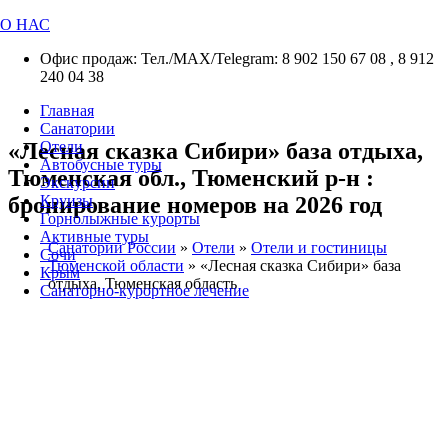
О НАС
Офис продаж: Тел./МАХ/Telegram: 8 902 150 67 08 , 8 912
240 04 38
Главная
Санатории
«Лесная сказка Сибири» база отдыха,
Отели
Автобусные туры
Тюменская обл., Тюменский р-н :
Экскурсии
бронирование номеров на 2026 год
Круизы
Горнолыжные курорты
Активные туры
Санатории России
»
Отели
»
Отели и гостиницы
Сочи
Тюменской области
»
«Лесная сказка Сибири» база
Крым
отдыха, Тюменская область
Санаторно-курортное лечение