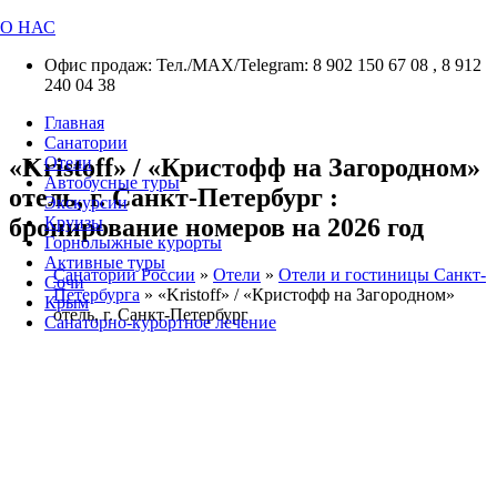
О НАС
Офис продаж: Тел./МАХ/Telegram: 8 902 150 67 08 , 8 912
240 04 38
Главная
Санатории
«Kristoff» / «Кристофф на Загородном»
Отели
Автобусные туры
отель, г. Санкт-Петербург :
Экскурсии
бронирование номеров на 2026 год
Круизы
Горнолыжные курорты
Активные туры
Санатории России
»
Отели
»
Отели и гостиницы Санкт-
Сочи
Петербурга
»
«Kristoff» / «Кристофф на Загородном»
Крым
отель, г. Санкт-Петербург
Санаторно-курортное лечение