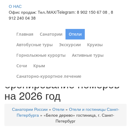
О НАС
Офис продаж: Тел./МАХ/Telegram: 8 902 150 67 08 , 8
912 240 04 38
Главная
Санатории
Отели
Автобусные туры
Экскурсии
Круизы
«Белое дерево»
Горнолыжные курорты
Активные туры
гостиница, г. Санкт-
Сочи
Крым
Петербург :
Санаторно-курортное лечение
бронирование номеров
на 2026 год
Санатории России
»
Отели
»
Отели и гостиницы Санкт-
Петербурга
»
«Белое дерево» гостиница, г. Санкт-
Петербург