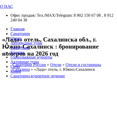
О НАС
Офис продаж: Тел./МАХ/Telegram: 8 902 150 67 08 , 8 912
240 04 38
Главная
Санатории
«Лада» отель, Сахалинска обл., г.
Отели
Автобусные туры
Южно-Сахалинск : бронирование
Экскурсии
номеров на 2026 год
Круизы
Горнолыжные курорты
Активные туры
Санатории России
»
Отели
»
Отели и гостиницы
Сочи
Сахалина
»
«Лада» отель, г. Южно-Сахалинск
Крым
Санаторно-курортное лечение