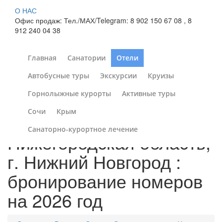
О НАС
Офис продаж: Тел./МАХ/Telegram: 8 902 150 67 08 , 8
912 240 04 38
Главная
Санатории
Отели
Автобусные туры
Экскурсии
Круизы
«Diplomat Business
Горнолыжные курорты
Активные туры
Hotel» / «Дипломат»
Сочи
Крым
бизнес-отель,
Санаторно-курортное лечение
Нижегородская область,
г. Нижний Новгород :
бронирование номеров
на 2026 год