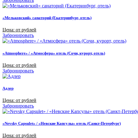
Забронировать
«Мельковский» санаторий (Екатеринбург, отель)
Цена: от рублей
Забронировать
«Atmosphere» / «Атмосфера» отель (Сочи, курорт, отель)
Цена: от рублей
Забронировать
Адлер
Цена: от рублей
Забронировать
«Nevsky Capsulet» / «Невские Капсулы» отель (Санкт-Петербург)
Цена: от рублей