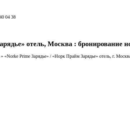
40 04 38
арядье» отель, Москва : бронирование но
»
«Norke Prime Зарядье» / «Норк Прайм Зарядье» отель, г. Москв