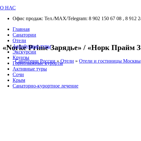
О НАС
Офис продаж: Тел./МАХ/Telegram: 8 902 150 67 08 , 8 912 2
Главная
Санатории
Отели
«Norke Prime Зарядье» / «Норк Прайм З
Автобусные туры
Экскурсии
Круизы
Санатории России
»
Отели
»
Отели и гостиницы Москвы
Горнолыжные курорты
Активные туры
Сочи
Крым
Санаторно-курортное лечение