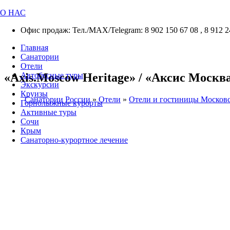
О НАС
Офис продаж: Тел./МАХ/Telegram: 8 902 150 67 08 , 8 912 2
Главная
Санатории
Отели
«Axis.Moscow Heritage» / «Аксис Москва
Автобусные туры
Экскурсии
Круизы
Санатории России
»
Отели
»
Отели и гостиницы Москов
Горнолыжные курорты
Активные туры
Сочи
Крым
Санаторно-курортное лечение