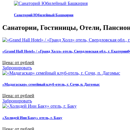
Санаторий Юбилейный Башкирия
Санатории, Гостиницы, Отели, Пансиона
«Grand Hall Hotel» / «Гранд Холл» отель, Свердловская обл., г. Екатеринб
Цена: от рублей
Забронировать
«Мадагаскар» семейный клуб-отель, г. Сочи, п. Дагомыс
Цена: от рублей
Забронировать
«Холидей Инн Баку» отель, г. Баку
Цена: от рублей