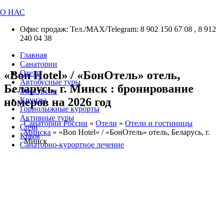
О НАС
Офис продаж: Тел./МАХ/Telegram: 8 902 150 67 08 , 8 912
240 04 38
Главная
Санатории
«Bon Hotel» / «БонОтель» отель,
Отели
Автобусные туры
Беларусь, г. Минск : бронирование
Экскурсии
номеров на 2026 год
Круизы
Горнолыжные курорты
Активные туры
Санатории России
»
Отели
»
Отели и гостиницы
Сочи
Минска
»
«Bon Hotel» / «БонОтель» отель, Беларусь, г.
Крым
Минск
Санаторно-курортное лечение