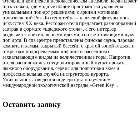
Отельный комплекс в неоклассическом ансамбле насчитывает
пять этажей, где модные общие пространства украшены
уникальными поп-арт решениями с яркими мотивами
произведений Роя Лихтенштейна – ключевой фигуры поп-
искусства XX века. Ресторан отеля предлагает разнообразный
завтрак в формате «шведского стола», а его интерьер
выделяется оригинальными идеями, соответствующими духу
поп-арта. В спа-центре представлены финская сауна, паровая
комната и хамам, закрытый бассейн с крытой зоной отдыха и
открытым подогреваемым инфинити-бассейном с
захватывающим видом на величественные горы. Напротив
отеля расположился специализированный пункт проката
лыжного оборудования, сервис для подготовки skies и
профессиональная служба инструкторов курорта.
Уникальность заведения подчеркнута получением
международной экологической награды «Green Key».
.
Оставить заявку