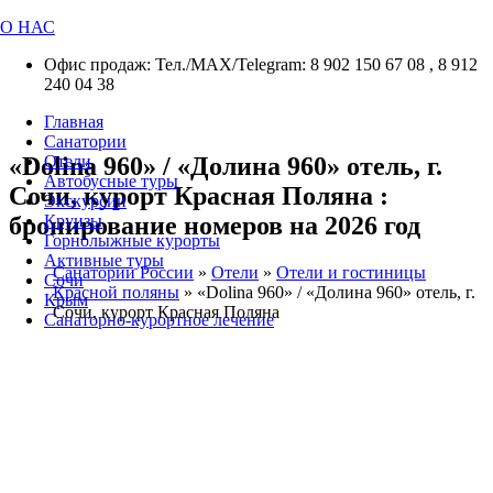
О НАС
Офис продаж: Тел./МАХ/Telegram: 8 902 150 67 08 , 8 912
240 04 38
Главная
Санатории
«Dolina 960» / «Долина 960» отель, г.
Отели
Автобусные туры
Сочи, курорт Красная Поляна :
Экскурсии
бронирование номеров на 2026 год
Круизы
Горнолыжные курорты
Активные туры
Санатории России
»
Отели
»
Отели и гостиницы
Сочи
Красной поляны
»
«Dolina 960» / «Долина 960» отель, г.
Крым
Сочи, курорт Красная Поляна
Санаторно-курортное лечение