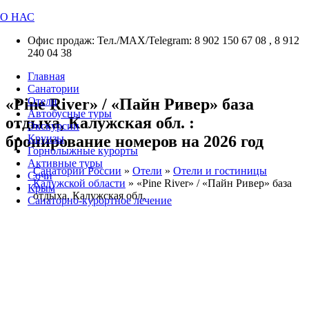
О НАС
Офис продаж: Тел./МАХ/Telegram: 8 902 150 67 08 , 8 912
240 04 38
Главная
Санатории
«Pine River» / «Пайн Ривер» база
Отели
Автобусные туры
отдыха, Калужская обл. :
Экскурсии
бронирование номеров на 2026 год
Круизы
Горнолыжные курорты
Активные туры
Санатории России
»
Отели
»
Отели и гостиницы
Сочи
Калужской области
»
«Pine River» / «Пайн Ривер» база
Крым
отдыха, Калужская обл.
Санаторно-курортное лечение