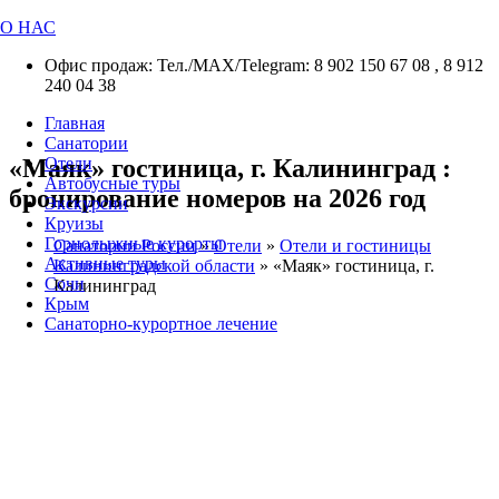
О НАС
Офис продаж: Тел./МАХ/Telegram: 8 902 150 67 08 , 8 912
240 04 38
Главная
Санатории
«Маяк» гостиница, г. Калининград :
Отели
Автобусные туры
бронирование номеров на 2026 год
Экскурсии
Круизы
Горнолыжные курорты
Санатории России
»
Отели
»
Отели и гостиницы
Активные туры
Калининградской области
»
«Маяк» гостиница, г.
Сочи
Калининград
Крым
Санаторно-курортное лечение