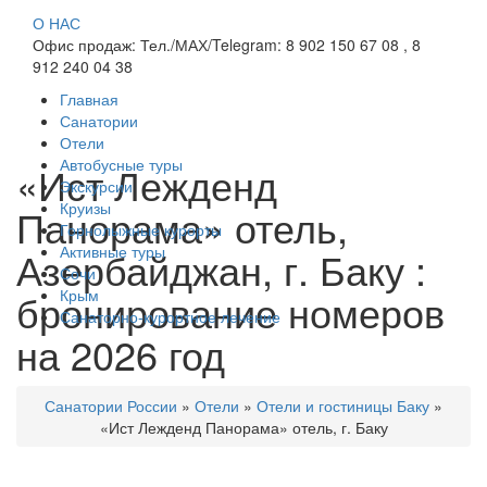
О НАС
Офис продаж: Тел./МАХ/Telegram: 8 902 150 67 08 , 8
912 240 04 38
Главная
Санатории
Отели
Автобусные туры
«Ист Лежденд
Экскурсии
Круизы
Панорама» отель,
Горнолыжные курорты
Активные туры
Азербайджан, г. Баку :
Сочи
бронирование номеров
Крым
Санаторно-курортное лечение
на 2026 год
Санатории России
»
Отели
»
Отели и гостиницы Баку
»
«Ист Лежденд Панорама» отель, г. Баку