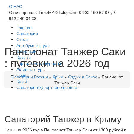
О НАС
Офис продаж: Тел./МАХ/Telegram: 8 902 150 67 08 , 8
912 240 04 38
Главная
Санатории
Отели
Автобусные туры
Пансионат Танжер Саки
Экскурсии
Круизы
: путевки на 2026 год
Горнолыжные курорты
Активные туры
Сочи
Санатории России
»
Крым
»
Отдых в Саках
»
Пансионат
Крым
Танжер Саки
Санаторно-курортное лечение
Санаторий Танжер в Крыму
Цены на 2026 год в Пансионат Танжер Саки от 1300 рублей в