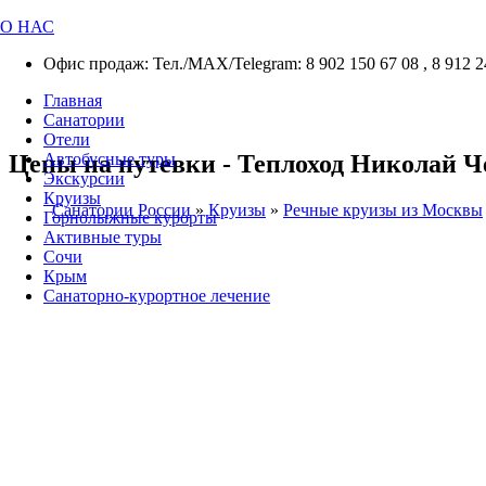
О НАС
Офис продаж: Тел./МАХ/Telegram: 8 902 150 67 08 , 8 912 2
Главная
Санатории
Отели
Цены на путевки - Теплоход Николай Ч
Автобусные туры
Экскурсии
Круизы
Санатории России
»
Круизы
»
Речные круизы из Москвы
Горнолыжные курорты
Активные туры
Сочи
Крым
Санаторно-курортное лечение