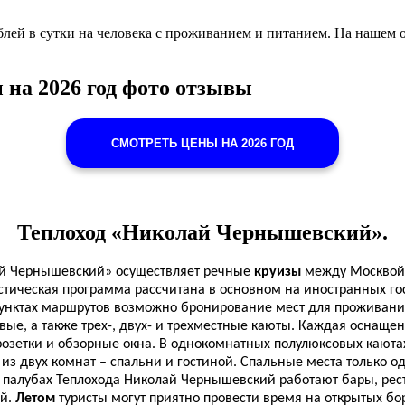
лей в сутки на человека с проживанием и питанием. На нашем 
на 2026 год фото отзывы
СМОТРЕТЬ ЦЕНЫ НА 2026 ГОД
Теплоход «Николай Чернышевский».
й Чернышевский» осуществляет речные
круизы
между Москвой 
истическая программа рассчитана в основном на иностранных гос
унктах маршрутов возможно бронирование мест для проживания 
овые, а также трех-, двух- и трехместные каюты. Каждая осна
зетки и обзорные окна. В однокомнатных полулюксовых каютах
из двух комнат – спальни и гостиной. Спальные места только о
алубах Теплохода Николай Чернышевский работают бары, ресто
ий.
Летом
туристы могут приятно провести время на открытых б